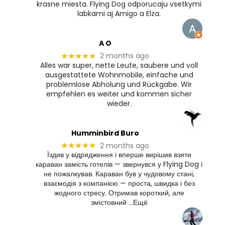
krasne miesta. Flying Dog odporucaju vsetkymi
labkami aj Amigo a Elza.
A O
2 months ago
★★★★★
Alles war super, nette Leute, saubere und voll
ausgestattete Wohnmobile, einfache und
problemlose Abholung und Rückgabe. Wir
empfehlen es weiter und kommen sicher
wieder.
Humminbird Buro
2 months ago
★★★★★
Їздив у відрядження і вперше вирішив взяти
караван замість готелів — звернувся у Flying Dog і
не пожалкував. Караван був у чудовому стані,
взаємодія з компанією — проста, швидка і без
жодного стресу. Отримав короткий, але
змістовний …Ещё