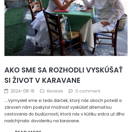
AKO SME SA ROZHODLI VYSKÚŠAŤ
SI ŽIVOT V KARAVANE
2024-08-15
Reviews
0 comment
….Vymysleli sme si teda darček, ktorý nás oboch potešil a
zároveň nám poskytol možnosť vyskúšať alternatívu
cestovania do budúcnosti, ktorá nás v kútiku srdca už dlho
nadchýnala: dovolenku na karavane.