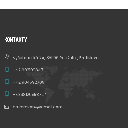
KONTAKTY
Vyšehradská 7A, 851 06 Petržalka, Bratislava
+421902109847
+421904592705
+4368120558727
ba.karavany@gmail.com