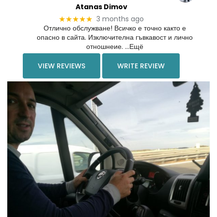
Atanas Dimov
3 months ago
★★★★★
Отлично обслужване! Всичко е точно както е
опасно в сайта. Изключителна гъвкавост и лично
отношнеие. …Ещё
VIEW REVIEWS
WRITE REVIEW