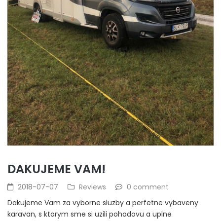
DAKUJEME VAM!
2018-07-07
Reviews
0 comment
Dakujeme Vam za vyborne sluzby a perfetne vybaveny
karavan, s ktorym sme si uzili pohodovu a uplne