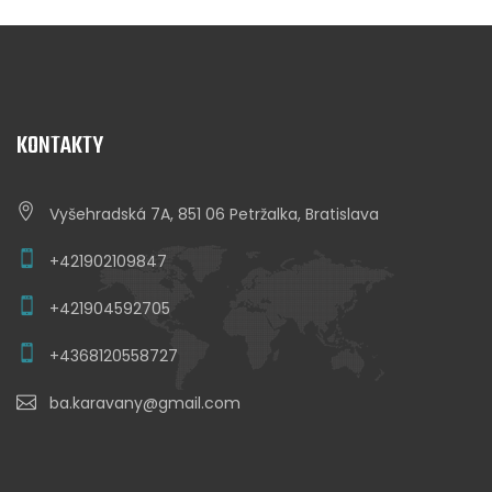
KONTAKTY
Vyšehradská 7A, 851 06 Petržalka, Bratislava
+421902109847
+421904592705
+4368120558727
ba.karavany@gmail.com