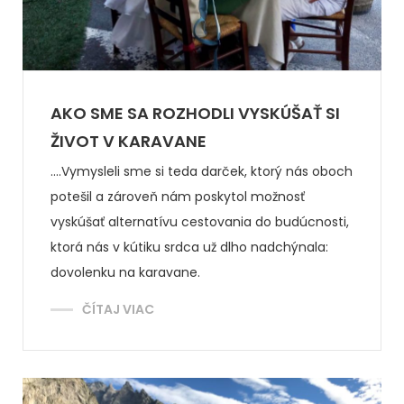
AKO SME SA ROZHODLI VYSKÚŠAŤ SI
ŽIVOT V KARAVANE
....Vymysleli sme si teda darček, ktorý nás oboch
potešil a zároveň nám poskytol možnosť
vyskúšať alternatívu cestovania do budúcnosti,
ktorá nás v kútiku srdca už dlho nadchýnala:
dovolenku na karavane.
ČÍTAJ VIAC