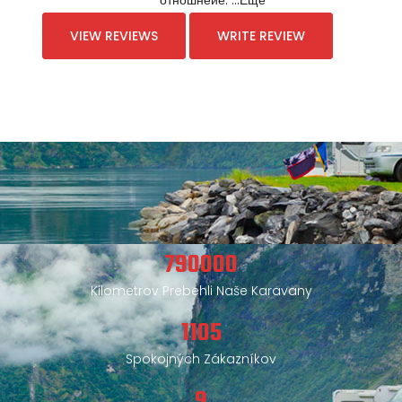
отношнеие. …Ещё
VIEW REVIEWS
WRITE REVIEW
790000
Kilometrov Prebehli Naše Karavany
1105
Spokojných Zákazníkov
9