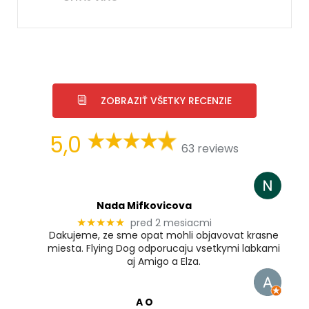
ZOBRAZIŤ VŠETKY RECENZIE
5,0
63 reviews
Nada Mifkovicova
pred 2 mesiacmi
★★★★★
Dakujeme, ze sme opat mohli objavovat krasne
miesta. Flying Dog odporucaju vsetkymi labkami
aj Amigo a Elza.
A O