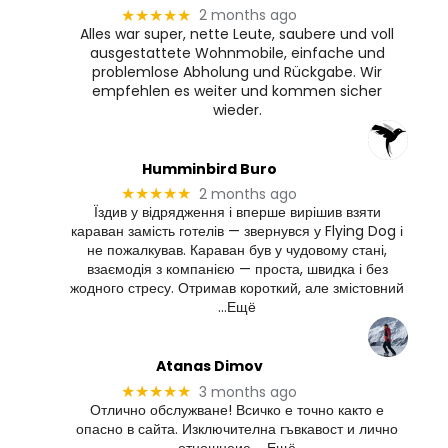
2 months ago
★★★★★
Alles war super, nette Leute, saubere und voll
ausgestattete Wohnmobile, einfache und
problemlose Abholung und Rückgabe. Wir
empfehlen es weiter und kommen sicher
wieder.
Humminbird Buro
2 months ago
★★★★★
Їздив у відрядження і вперше вирішив взяти
караван замість готелів — звернувся у Flying Dog і
не пожалкував. Караван був у чудовому стані,
взаємодія з компанією — проста, швидка і без
жодного стресу. Отримав короткий, але змістовний
…Ещё
Atanas Dimov
3 months ago
★★★★★
Отлично обслужване! Всичко е точно както е
опасно в сайта. Изключителна гъвкавост и лично