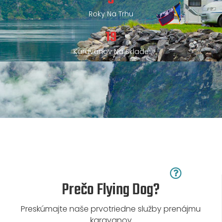
Roky Na Trhu
19
Karavanov Na Sklade
Prečo Flying Dog?
Preskúmajte naše prvotriedne služby prenájmu
karavanov