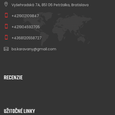
Vyšehradská 7A, 851 06 Petržalka, Bratislava
+421902109847
+421904592705
+4368120558727
ba.karavany@gmail.com
RECENZIE
UŽITOČNÉ LINKY