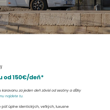
ay
 od 150
€/deň*
karavanu za jeden deň závisí od sezóny a dĺžky
u najdete tu.
päť úplne identických, veľkých, luxusne