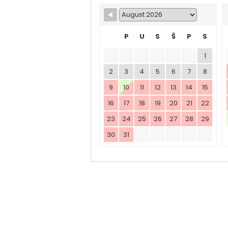
P
U
S
Š
P
S
1
2
3
4
5
6
7
8
9
10
11
12
13
14
15
16
17
18
19
20
21
22
23
24
25
26
27
28
29
30
31
1
2
3
4
KARAVAN GOLF
KARAVAN ALPHA
KARAVAN BRAVO
KARAVAN CHARLIE