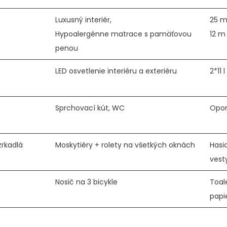
Luxusný interiér,
25 m
Hypoalergénne matrace s pamäťovou
12 m
penou
LED osvetlenie interiéru a exteriéru
2*11 
Sprchovací kút, WC
Opor
zrkadlá
Moskytiéry + rolety na všetkých oknách
Hasia
vest
Nosič na 3 bicykle
Toal
papi