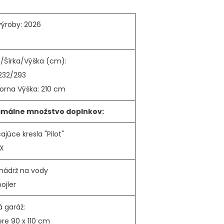
výroby: 2026
a/Šírka/Výška (cm):
232/293
orna Výška: 210 cm
imálne množstvo doplnkov:
júce kresla "Pilot"
IX
l nádrž na vody
bojler
á garáž:
ere 90 x 110 cm