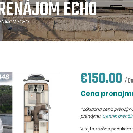
RENÁJOM ECHO
RENÁJOM ECHO
€
150.00
/ D
Cena prenajmu
*Základná cena prenájmu 
prenájmu.
Cennik prenájm
V tejto sezóne ponukame 