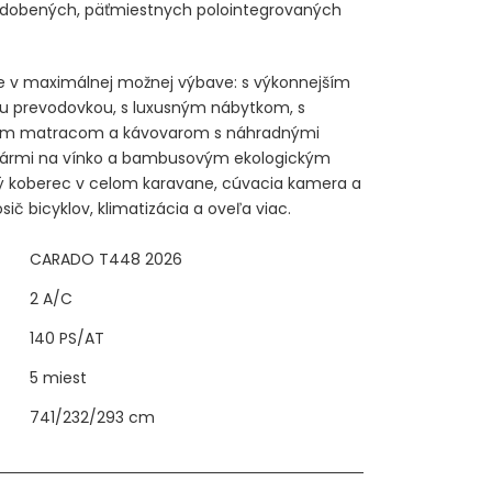
zdobených, päťmiestnych polointegrovaných
v maximálnej možnej výbave: s výkonnejším
 prevodovkou, s luxusným nábytkom, s
m matracom a kávovarom s náhradnými
hármi na vínko a bambusovým ekologickým
ký koberec v celom karavane, cúvacia kamera a
sič bicyklov, klimatizácia a oveľa viac.
CARADO T448 2026
2 A/C
140 PS/AT
5 miest
741/232/293 cm