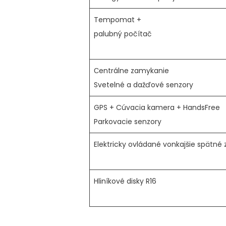
Tempomat +
palubný počítač
Сentrálne zamykanie
Svetelné a dažďové senzory
GPS + Cúvacia kamera + HandsFree
Parkovacie senzory
Elektricky ovládané vonkajšie spätné 
Hliníkové disky R16