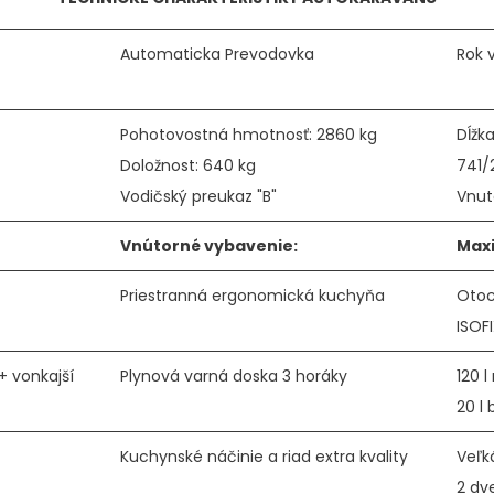
Automaticka Prevodovka
Rok 
Pohotovostná hmotnosť: 2860 kg
Dĺžk
Doložnost: 640 kg
741/
Vodičský preukaz "B"
Vnut
Vnútorné vybavenie:
Max
Priestranná ergonomická kuchyňa
Otoca
ISOF
+ vonkajší
Plynová varná doska 3 horáky
120 
20 l 
Kuchynské náčinie a riad extra kvality
Veľk
2 dv