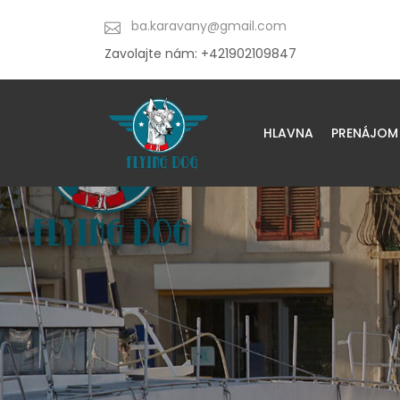
ba.karavany@gmail.com
Zavolajte nám: +421902109847
HLAVNA
PRENÁJOM