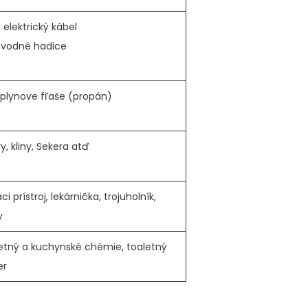
 elektrický kábel
 vodné hadice
l plynove fľaše (propán)
y, kliny, Sekera atď
ci prístroj, lekárnička, trojuholník,
y
etný a kuchynské chémie, toaletný
er