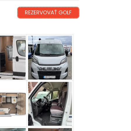
21
22
23
24
25
26
27
28
29
30
31
REZERVOVAŤ GOLF