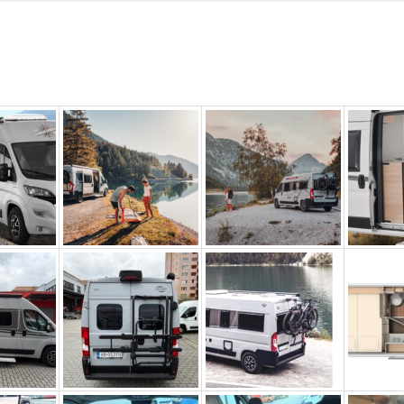
5
6
7
8
9
10
11
12
13
14
15
16
17
18
19
20