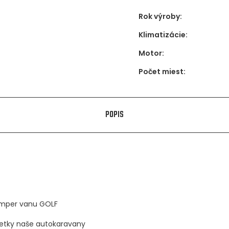
Rok výroby:
Klimatizácie:
Motor:
Počet miest:
POPIS
amper vanu GOLF
šetky naše autokaravany