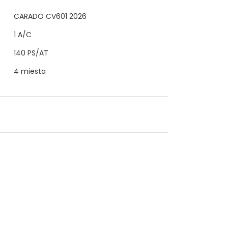
CARADO CV601 2026
1 A/C
140 PS/AT
4 miesta