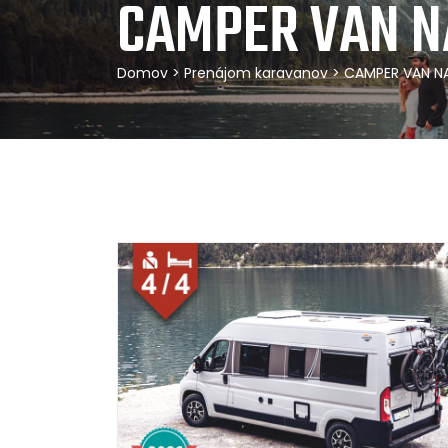
CAMPER VAN N
Domov
>
Prenájom karavanov
> CAMPER VAN N