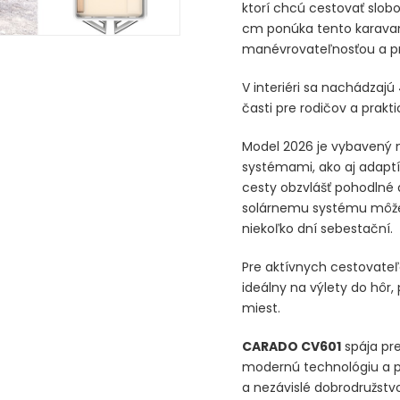
ktorí chcú cestovať slo
cm ponúka tento karava
manévrovateľnosťou a p
V interiéri sa nachádzajú
časti pre rodičov a prakt
Model 2026 je vybavený
systémami, ako aj adap
cesty obzvlášť pohodlné
solárnemu systému môže
niekoľko dní sebestační.
Pre aktívnych cestovateľov
ideálny na výlety do hôr
miest.
CARADO CV601
spája pre
modernú technológiu a p
a nezávislé dobrodružstv