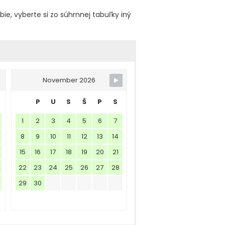
bie, vyberte si zo súhrnnej tabuľky iný
November 2026
P
U
S
Š
P
S
1
2
3
4
5
6
7
8
9
10
11
12
13
14
15
16
17
18
19
20
21
22
23
24
25
26
27
28
29
30