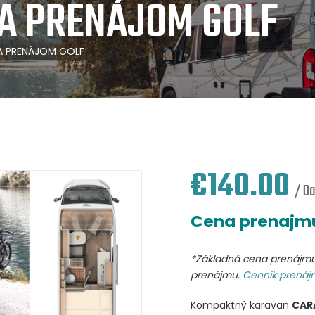
A PRENÁJOM GOLF
A PRENÁJOM GOLF
€
140.00
/ D
Cena prenajmu
*Základná cena prenájmu 
prenájmu.
Cennik prenájm
Kompaktný karavan
CAR