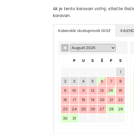
Ak je tento karavan voľný, stlačte tlači
karavan.
Kalendár dostupnosti GOLF
KALEN
P
U
S
Š
P
S
1
2
3
4
5
6
7
8
9
10
11
12
13
14
15
16
17
18
19
20
21
22
23
24
25
26
27
28
29
30
31