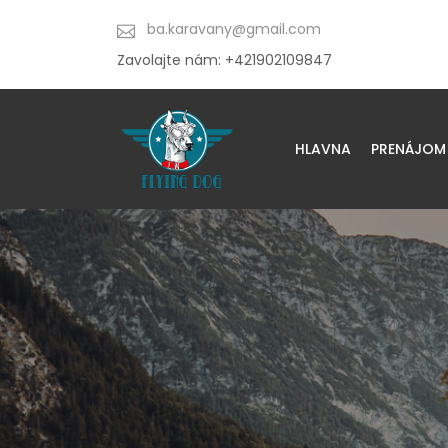
ba.karavany@gmail.com
Zavolajte nám: +421902109847
HLAVNA
PRENÁJOM