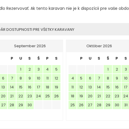
dlo Rezervovať. Ak tento karavan nie je k dispozícii pre vaše obdo
DÁR DOSTUPNOSTI PRE VŠETKY KARAVANY
September 2026
Október 2026
P
U
S
Š
P
S
P
U
S
Š
P
S
1
2
3
4
5
1
2
3
6
7
8
9
10
11
12
4
5
6
7
8
9
10
13
14
15
16
17
18
19
11
12
13
14
15
16
17
20
21
22
23
24
25
26
18
19
20
21
22
23
24
27
28
29
30
25
26
27
28
29
30
31