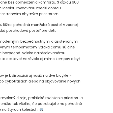
bodne bez obmedzenia komfortu. S dĺžkou 600
n ideálnu rovnováhu medzi dobrou
riestranným obytným priestorom.
 4 lôžka: pohodlná manželská posteľ v zadnej
ická poschodová posteľ pre deti.
 modernými bezpečnostnými a asistenčnými
tívnym tempomatom, vďaka čomu sú dlhé
 a bezpečné. Vďaka nainštalovanému
te cestovať nezávisle aj mimo kempov a byť
 je k dispozícii aj nosič na dve bicykle –
, po cyklotrasách alebo na objavovanie nových
myslený dizajn, praktické rozloženie priestoru a
onúka tak všetko, čo potrebujete na pohodlné
o na štyroch kolesách.