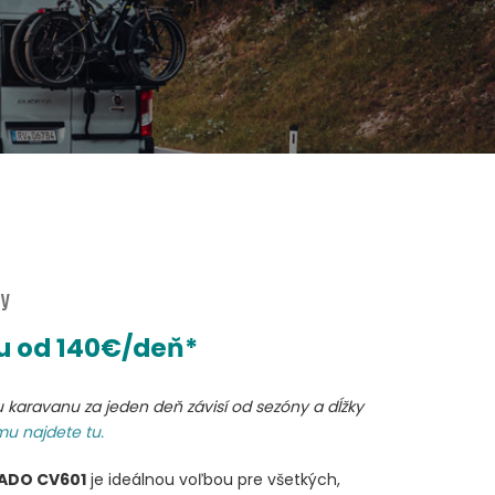
ay
 od 140
€/deň*
karavanu za jeden deň závisí od sezóny a dĺžky
u najdete tu.
ADO CV601
je ideálnou voľbou pre všetkých,