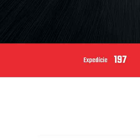
197
Expedície