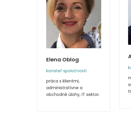
Elena Oblog
k
konateľ spoločnosti
sti
m
práca s klientmi,
ie
a
administratívne a
unikácia s
t
obchodné úlohy, IT sektor.
zníkmi,
vením,