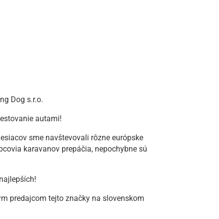
ng Dog s.r.o.
cestovanie autami!
esiacov sme navštevovali rôzne európske
obcovia karavanov prepáčia, nepochybne sú
najlepších!
ným predajcom tejto značky na slovenskom