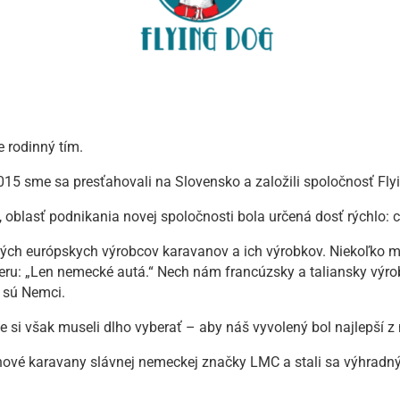
 rodinný tím.
015 sme sa presťahovali na Slovensko a založili spoločnosť Flyi
oblasť podnikania novej spoločnosti bola určená dosť rýchlo: 
ých európskych výrobcov karavanov a ich výrobkov. Niekoľko m
eru: „Len nemecké autá.“ Nech nám francúzsky a taliansky výr
o sú Nemci.
 však museli dlho vyberať – aby náš vyvolený bol najlepší z 
u nové karavany slávnej nemeckej značky LMC a stali sa výhrad