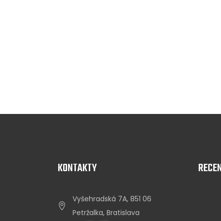
KONTAKTY
RECEN
Vyšehradská 7A, 851 06
Petržalka, Bratislava