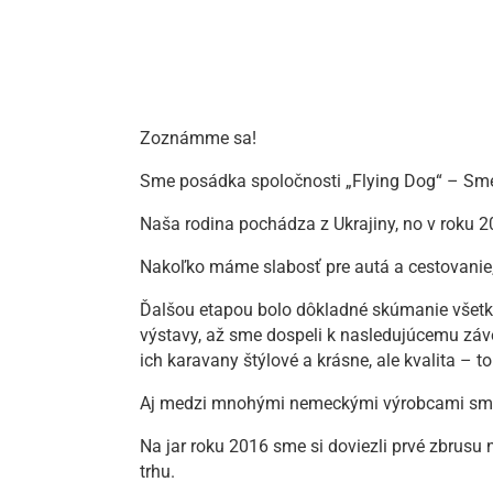
Zoznámme sa!
Sme posádka spoločnosti „Flying Dog“ – Sme
Naša rodina pochádza z Ukrajiny, no v roku 2
Nakoľko máme slabosť pre autá a cestovanie, 
Ďalšou etapou bolo dôkladné skúmanie všetk
výstavy, až sme dospeli k nasledujúcemu záv
ich karavany štýlové a krásne, ale kvalita – t
Aj medzi mnohými nemeckými výrobcami sme si
Na jar roku 2016 sme si doviezli prvé zbrus
trhu.