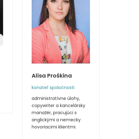
Dober
Pes
Alisa Proškina
tvár a du
Flying Dog
konateľ spoločnosti
administratívne úlohy,
copywriter a kancelársky
manažér, pracujúci s
anglickými a nemecky
hovoriacimi klientmi.