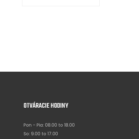
OTVÁRACIE HODINY
Pon - Pia: 08.00 to 18.00
So: 9.00 to 17.00