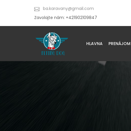
ba.karavany@gmail.com
Zavolajte nám: +421902109847
HLAVNA
PRENÁJOM