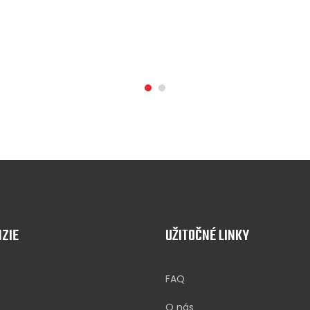
ZIE
UŽITOČNÉ LINKY
FAQ
O nás