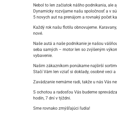
Nebol to len začiatok nášho podnikania, ale a
Dynamicky rozvíjame našu spoločnosť a v súča
5 novych aut na prenájom a rovnaký počet k
Každý rok našu flotilu obnovujeme. Karavany,
nové.
Naše autá a naše podnikanie je našou vášňou
seba samých – motor len so zvýšeným výkono
vybavenie.
Našim zákazníkom ponúkame najširší sortiment
Stačí Vám len vziať si doklady, osobné veci a
Zavádzanie nemáme radi, takže u nás Vás nepr
S ochotou a radosťou Vás budeme sprevádzať 
hodín, 7 dní v týždni.
Sme rovnako zmýšľajúci ľudia!