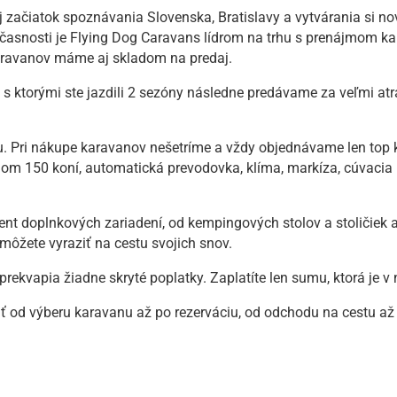
j začiatok spoznávania Slovenska, Bratislavy a vytvárania si no
snosti je Flying Dog Caravans lídrom na trhu s prenájmom kara
aravanov máme aj skladom na predaj.
 s ktorými ste jazdili 2 sezóny následne predávame za veľmi at
. Pri nákupe karavanov nešetríme a vždy objednávame len top k
m 150 koní, automatická prevodovka, klíma, markíza, cúvacia 
 doplnkových zariadení, od kempingových stolov a stoličiek až 
 môžete vyraziť na cestu svojich snov.
ekvapia žiadne skryté poplatky. Zaplatíte len sumu, ktorá je v 
od výberu karavanu až po rezerváciu, od odchodu na cestu až 