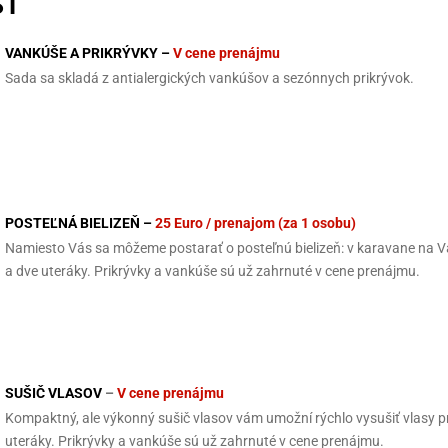
SŤ
VANKÚŠE A PRIKRÝVKY –
V cene prenájmu
Sada sa skladá z antialergických vankúšov a sezónnych prikrývok.
POSTEĽNÁ BIELIZEŇ
–
25 Euro / prenajom (za 1 osobu)
Namiesto Vás sa môžeme postarať o posteľnú bielizeň: v karavane na Vá
a dve uteráky. Prikrývky a vankúše sú už zahrnuté v cene prenájmu.
SUŠIČ VLASOV
–
V cene prenájmu
Kompaktný, ale výkonný sušič vlasov vám umožní rýchlo vysušiť vlasy p
uteráky. Prikrývky a vankúše sú už zahrnuté v cene prenájmu.