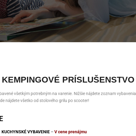
KEMPINGOVÉ PRÍSLUŠENSTVO
ybavené všetkým potrebným na varenie. Nižšie nájdete zoznam vybavenia,
e nájdete všetko od stolového grilu po scooter!
E
KUCHYNSKÉ VYBAVENIE
–
V cene prenájmu