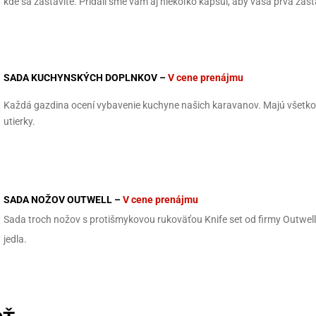
kde sa zastavíte. Pridali sme vám aj niekoľko kapsúl, aby vaša prvá zas
SADA
KUCHYNSKÝCH DOPLNKOV –
V cene prenájmu
Každá gazdina ocení vybavenie kuchyne našich karavanov. Majú všetko 
utierky.
SADA NOŽOV OUTWELL –
V cene prenájmu
Sada troch nožov s protišmykovou rukoväťou Knife set od firmy Outwel
jedla.