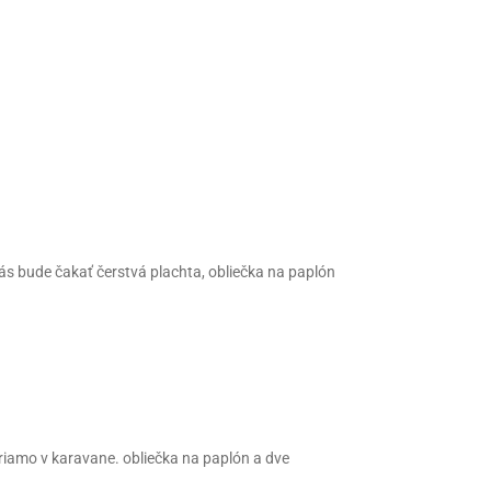
s bude čakať čerstvá plachta, obliečka na paplón
riamo v karavane. obliečka na paplón a dve