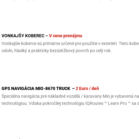
VONKAJŠY KOBEREC –
V cene prenájmu
Vonkajšie koberce sú primárne určené pre použitie v exteriéri. Tieto kob
odoln, hladký a prakticky bezúdržbový povrch po celý rok.
GPS NAVIGÁCIA MIO-8670 TRUCK
–
2 Euro / deň
Špeciálna navigácia pre nákladné vozidlá / karavany Mio je vybavená 
technológiou. Vďaka pokročilej technológiu IQRoutes ™ Learn Pro ™ sa d