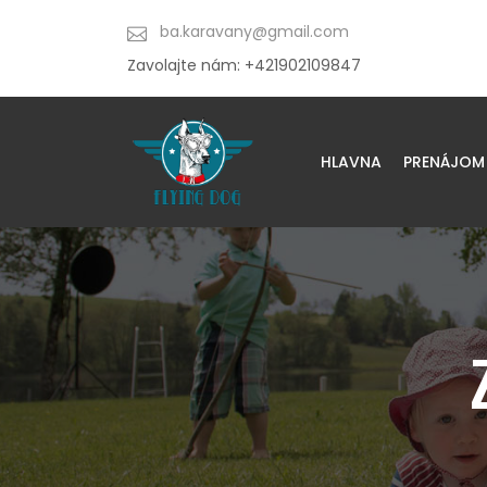
ba.karavany@gmail.com
Zavolajte nám: +421902109847
HLAVNA
PRENÁJOM