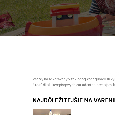
Všetky naše karavany v základnej konfigurácii sú v
širokú škálu kempingových zariadení na prenájom, kd
NAJDÔLEŽITEJŠIE NA VARENI