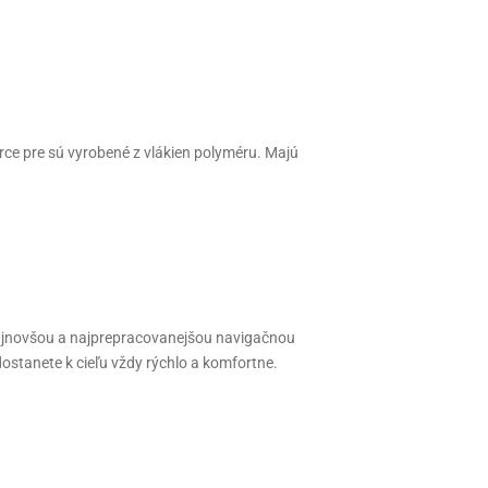
erce pre sú vyrobené z vlákien polyméru. Majú
najnovšou a najprepracovanejšou navigačnou
ostanete k cieľu vždy rýchlo a komfortne.