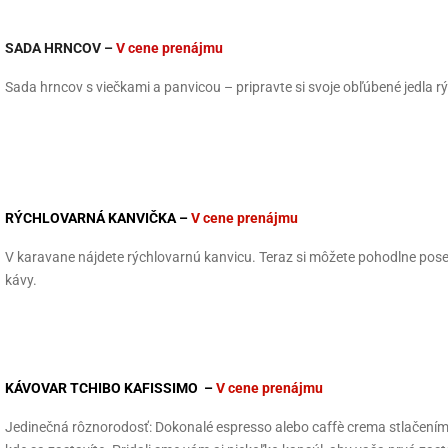
SADA HRNCOV –
V cene prenájmu
Sada hrncov s viečkami a panvicou – pripravte si svoje obľúbené jedla 
RÝCHLOVARNÁ KANVIČKA –
V cene prenájmu
V karavane nájdete rýchlovarnú kanvicu. Teraz si môžete pohodlne posed
kávy.
KÁVOVAR TCHIBO KAFISSIMO –
V cene prenájmu
Jedinečná rôznorodosť: Dokonalé espresso alebo caffè crema stlačením 