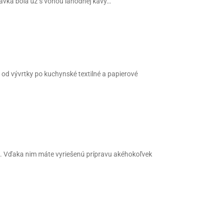
távka bola už s vôňou lahodnej kávy…
od vývrtky po kuchynské textilné a papierové
l. Vďaka nim máte vyriešenú prípravu akéhokoľvek