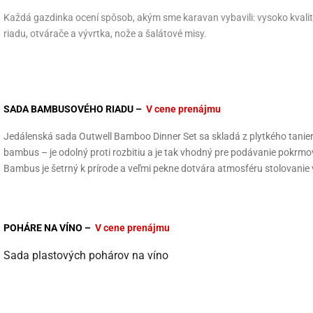
Každá gazdinka ocení spôsob, akým sme karavan vybavili: vysoko kvalitn
riadu, otvárače a vývrtka, nože a šalátové misy.
SADA BAMBUSOVÉHO RIADU –
V cene prenájmu
Jedálenská sada Outwell Bamboo Dinner Set sa skladá z plytkého taniera
bambus – je odolný proti rozbitiu a je tak vhodný pre podávanie pokrmo
Bambus je šetrný k prírode a veľmi pekne dotvára atmosféru stolova
POHÁRE NA VÍNO –
V cene prenájmu
Sada plastových pohárov na víno