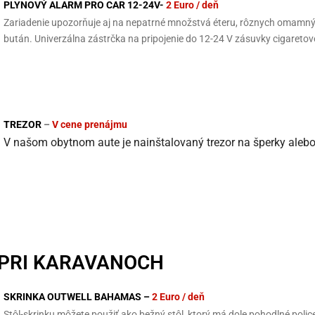
PLYNOVÝ ALARM PRO CAR 12-24V-
2 Euro / deň
Zariadenie upozorňuje aj na nepatrné množstvá éteru, rôznych omamný
bután. Univerzálna zástrčka na pripojenie do 12-24 V zásuvky cigaret
TREZOR
–
V cene prenájmu
V našom obytnom aute je nainštalovaný trezor na šperky alebo 
PRI KARAVANOCH
SKRINKA OUTWELL BAHAMAS –
2 Euro / deň
Stôl-skrinku môžete použiť ako bežný stôl, ktorý má dole pohodlné police