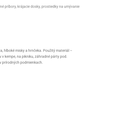
é príbory, krájacie dosky, prostiedky na umývanie
, hlboké misky a hrnčeka. Použitý materiál –
v v kempe, na pikniku, záhradné párty pod.
nie v prírodných podmienkach.