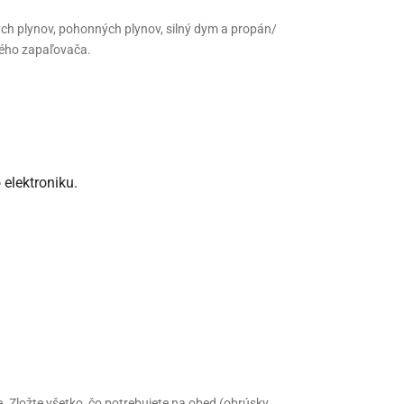
ch plynov, pohonných plynov, silný dym a propán/
ového zapaľovača.
elektroniku.
. Zložte všetko, čo potrebujete na obed (obrúsky,