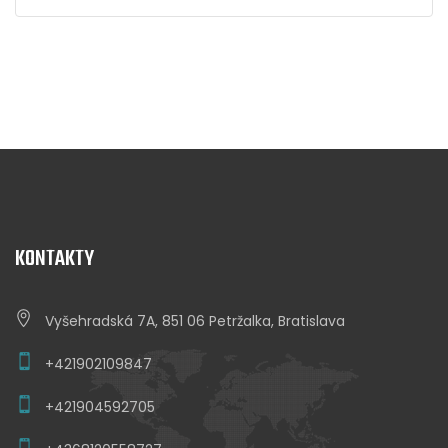
bola:
je:
€59,992.00.
€56,902.00.
KONTAKTY
Vyšehradská 7A, 851 06 Petržalka, Bratislava
+421902109847
+421904592705