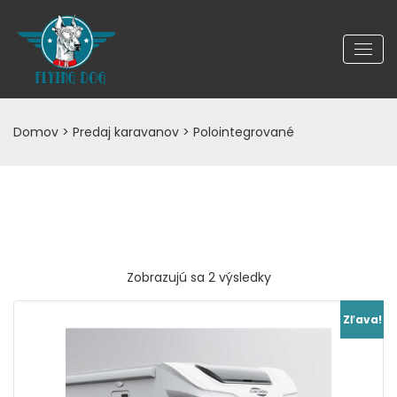
Domov
>
Predaj karavanov
> Polointegrované
Zoradené
Zobrazujú sa 2 výsledky
podľa
najnovších
Zľava!