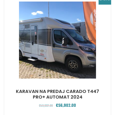
KARAVAN NA PREDAJ CARADO T447
PRO+ AUTOMAT 2024
€
56,902.00
€
59,992.00
Pôvodná
Aktuálna
cena
cena