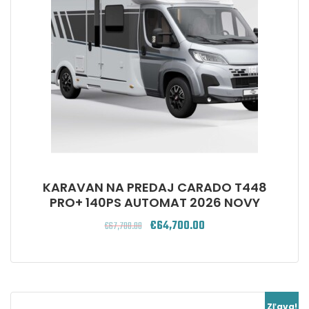
KARAVAN NA PREDAJ CARADO T448
PRO+ 140PS AUTOMAT 2026 NOVY
€
64,700.00
€
67,700.00
Pôvodná
Aktuálna
cena
cena
bola:
je:
€67,700.00.
€64,700.00.
Zľava!