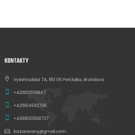
KONTAKTY
Vyšehradská 7A, 851 06 Petržalka, Bratislava
+421902109847
+421904592705
+4368120558727
ba.karavany@gmail.com